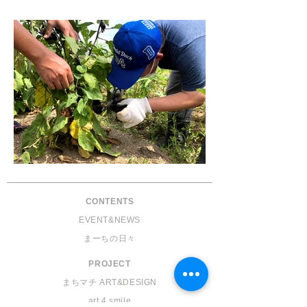
表彰式
収穫
CONTENTS
EVENT&NEWS
​まーちの日々
PROJECT
まちマチ ART&DESIGN
art 4 smile