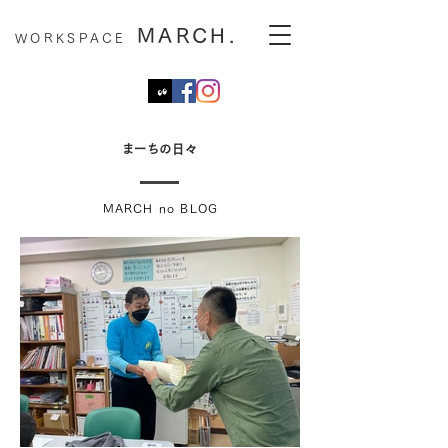
MARCH.
WORKSPACE
まーちの日々
MARCH no BLOG