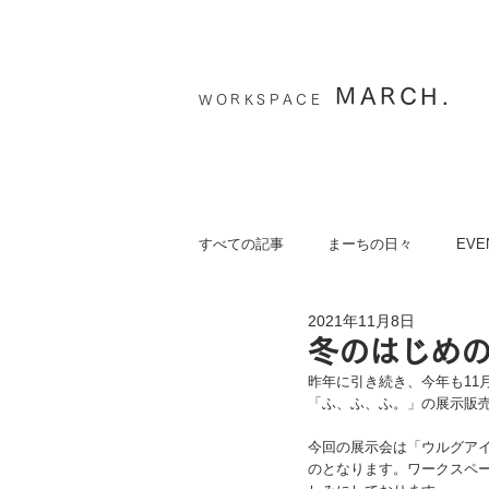
MARCH.
WORKSPACE
すべての記事
まーちの日々
EVE
2021年11月8日
冬のはじめ
昨年に引き続き、今年も11
「ふ、ふ、ふ。」の展示販
今回の展示会は「ウルグア
のとなります。ワークスペ