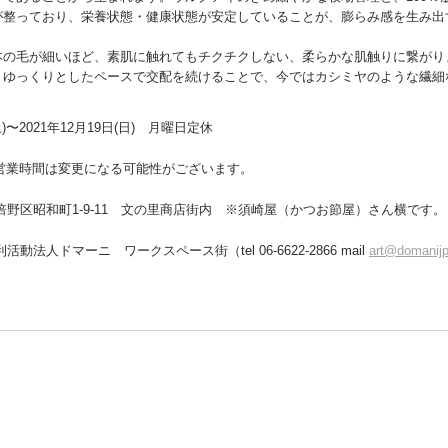
が整っており、栄養状態・健康状態が安定していることが、膨らみ感を生み出
本の毛が細いほど、素肌に触れてもチクチクしない、柔らかな肌触りに繋がり
、ゆっくりとしたペースで交配を続けることで、今ではカシミヤのような繊細
(土)〜2021年12月19日(日)　月曜日定休
00　※営業時間は変更になる可能性がございます。
倍野区昭和町1-9-11　文の里商店街内　※須崎屋（かつお節屋）さん横です。
活動法人ドマーニ　ワークスペース街（tel 06-6622-2866 mail 
art@domanij