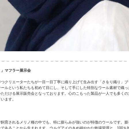
 ＿ ＿ ＿ ＿ ＿ ＿ ＿ ＿ ＿ ＿ ＿ ＿ ＿ ＿ ＿ ＿ ＿ ＿ ＿ ＿ ＿ ＿ ＿ ＿ ＿ ＿
。」マフラー展示会
持つクリエーターたちが一目一目丁寧に織り上げて生み出す「さをり織り」ブ
ウールという私たちも初めて目にし、そして手にした特別なウール素材で織っ
いただける展示販売会となっております。心のこもった製品が一人でも多くの
ています。
で飼育されるメリノ種の中でも、特に膨らみが強いのが特徴のウールです。膨
であることから生まれます。ウルグアイのきめ細やかな牧場管理と、100％